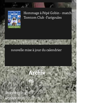
Hommage à Pépé Gobin - match
Tomtom Club -Farigoules
nouvelle mise à jour du calendrier
Archiv
es
décembre 2025
(1)
1 post
octobre 2025
(1)
1 post
septembre 2025
(3)
3 posts