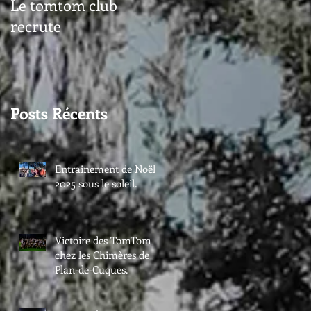
Le tomtom club
recrute
Posts Récents
Entrainement de Noël
2025 sous le soleil.
Victoire des TomTom
chez les Chimères de
Plan-de-Cuques.