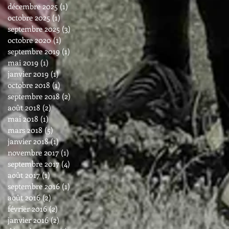
décembre 2025
(1)
1 post
octobre 2025
(1)
1 post
septembre 2025
(3)
3 posts
octobre 2020
(1)
1 post
septembre 2019
(1)
1 post
mai 2019
(1)
1 post
janvier 2019
(1)
1 post
octobre 2018
(1)
1 post
septembre 2018
(2)
2 posts
août 2018
(2)
2 posts
mai 2018
(1)
1 post
mars 2018
(5)
5 posts
janvier 2018
(1)
1 post
novembre 2017
(1)
1 post
septembre 2017
(4)
4 posts
août 2017
(1)
1 post
septembre 2016
(1)
1 post
août 2016
(2)
2 posts
février 2016
(2)
2 posts
janvier 2016
(2)
2 posts