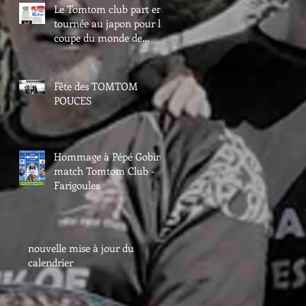
Le Tomtom club part en
tournée au japon pour la
coupe du monde de
rugby
Fête des TOMTOM
POUCES
Hommage à Pépé Gobin -
match Tomtom Club -
Farigoules
nouvelle mise à jour du
calendrier