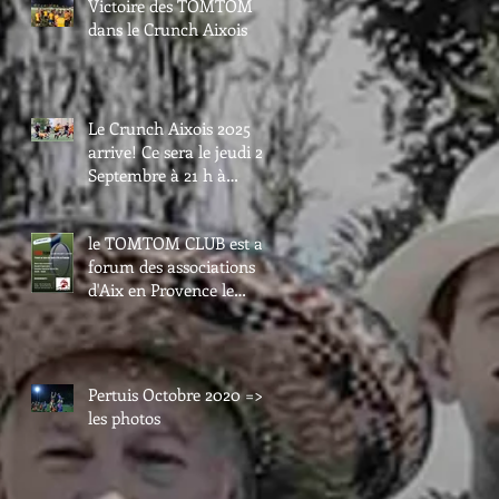
Victoire des TOMTOM
dans le Crunch Aixois
Le Crunch Aixois 2025
arrive! Ce sera le jeudi 25
Septembre à 21 h à
Maurice David.
le TOMTOM CLUB est au
forum des associations
d'Aix en Provence le
samedi 6 septembre.
Passez nous voir au val
de l'arc.
Pertuis Octobre 2020 =>
les photos