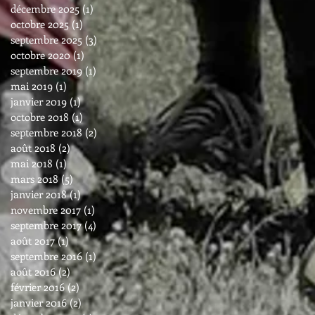
décembre 2025
(1)
1 post
octobre 2025
(1)
1 post
septembre 2025
(3)
3 posts
octobre 2020
(1)
1 post
septembre 2019
(1)
1 post
mai 2019
(1)
1 post
janvier 2019
(1)
1 post
octobre 2018
(1)
1 post
septembre 2018
(2)
2 posts
août 2018
(2)
2 posts
mai 2018
(1)
1 post
mars 2018
(5)
5 posts
janvier 2018
(1)
1 post
novembre 2017
(1)
1 post
septembre 2017
(4)
4 posts
août 2017
(1)
1 post
septembre 2016
(1)
1 post
août 2016
(2)
2 posts
février 2016
(2)
2 posts
janvier 2016
(2)
2 posts