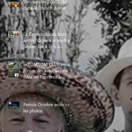
Victoire des TOMTOM
dans le Crunch Aixois
Le Crunch Aixois 2025
arrive! Ce sera le jeudi 25
Septembre à 21 h à
Maurice David.
le TOMTOM CLUB est au
forum des associations
d'Aix en Provence le
samedi 6 septembre.
Passez nous voir au val
de l'arc.
Pertuis Octobre 2020 =>
les photos