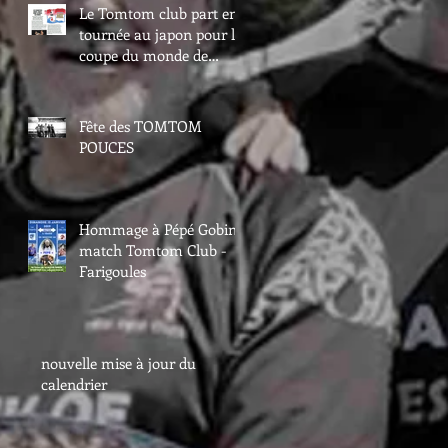
Le Tomtom club part en
tournée au japon pour la
coupe du monde de
rugby
Fête des TOMTOM
POUCES
Hommage à Pépé Gobin -
match Tomtom Club -
Farigoules
nouvelle mise à jour du
calendrier