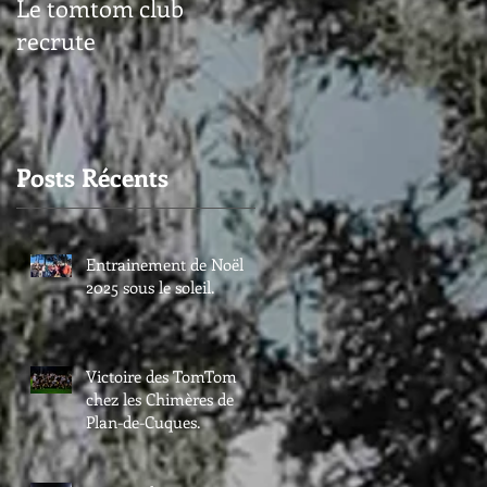
Le tomtom club
recrute
Posts Récents
Entrainement de Noël
2025 sous le soleil.
Victoire des TomTom
chez les Chimères de
Plan-de-Cuques.