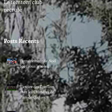
Le tomtom club
recrute
Posts Récents
Entrainement de Noël
2025 sous le soleil.
Victoire des TomTom
chez les Chimères de
Plan-de-Cuques.