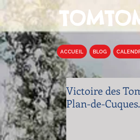
TOMTOM
ACCUEIL
BLOG
CALEND
Victoire des To
Plan-de-Cuques