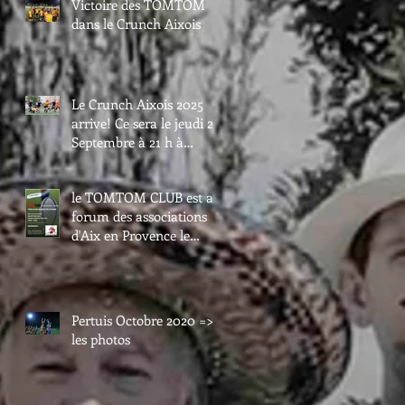
Victoire des TOMTOM
dans le Crunch Aixois
Le Crunch Aixois 2025
arrive! Ce sera le jeudi 25
Septembre à 21 h à
Maurice David.
le TOMTOM CLUB est au
forum des associations
d'Aix en Provence le
samedi 6 septembre.
Passez nous voir au val
de l'arc.
Pertuis Octobre 2020 =>
les photos