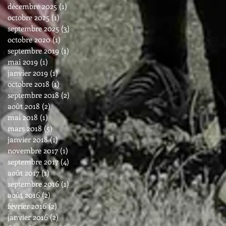
décembre 2025
(1)
1 post
octobre 2025
(1)
1 post
septembre 2025
(3)
3 posts
octobre 2020
(1)
1 post
septembre 2019
(1)
1 post
mai 2019
(1)
1 post
janvier 2019
(1)
1 post
octobre 2018
(1)
1 post
septembre 2018
(2)
2 posts
août 2018
(2)
2 posts
mai 2018
(1)
1 post
mars 2018
(5)
5 posts
janvier 2018
(1)
1 post
novembre 2017
(1)
1 post
septembre 2017
(4)
4 posts
août 2017
(1)
1 post
septembre 2016
(1)
1 post
août 2016
(2)
2 posts
février 2016
(2)
2 posts
janvier 2016
(2)
2 posts