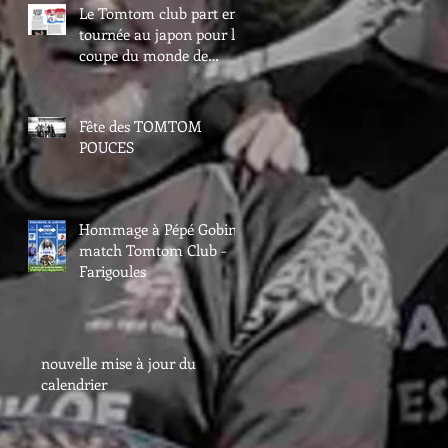
Le Tomtom club part en
tournée au japon pour la
coupe du monde de
rugby
Fête des TOMTOM
POUCES
Hommage à Pépé Gobin -
match Tomtom Club -
Farigoules
nouvelle mise à jour du
calendrier