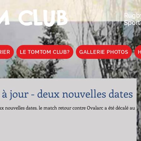
 CLUB
Rugby
Sport
RIER
LE TOMTOM CLUB?
GALLERIE PHOTOS
H
 à jour - deux nouvelles dates
eux nouvelles dates. le match retour contre Ovalarc a été décalé au 3