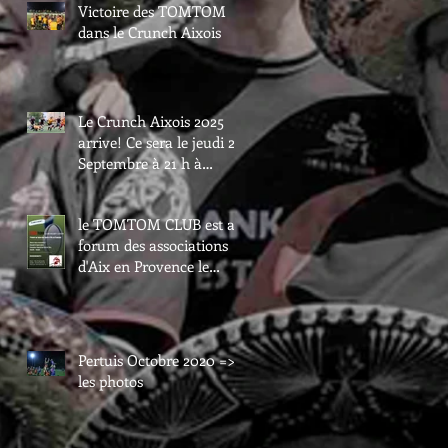
Victoire des TOMTOM
dans le Crunch Aixois
Le Crunch Aixois 2025
arrive! Ce sera le jeudi 25
Septembre à 21 h à
Maurice David.
le TOMTOM CLUB est au
forum des associations
d'Aix en Provence le
samedi 6 septembre.
Passez nous voir au val
de l'arc.
Pertuis Octobre 2020 =>
les photos