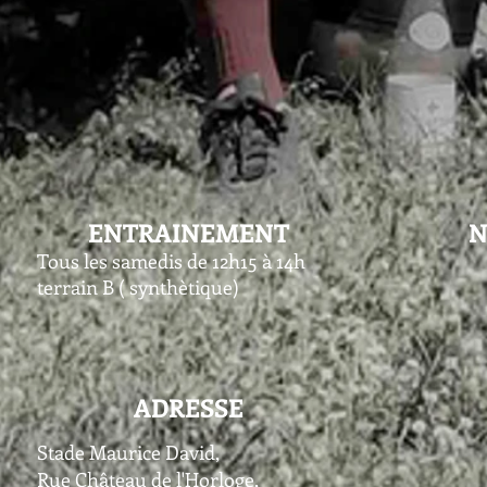
ENTRAINEMENT
N
Tous les samedis de 12h15 à 14h
terrain B ( synthètique)
ADRESSE
Stade Maurice David,
Rue Château de l'Horloge,