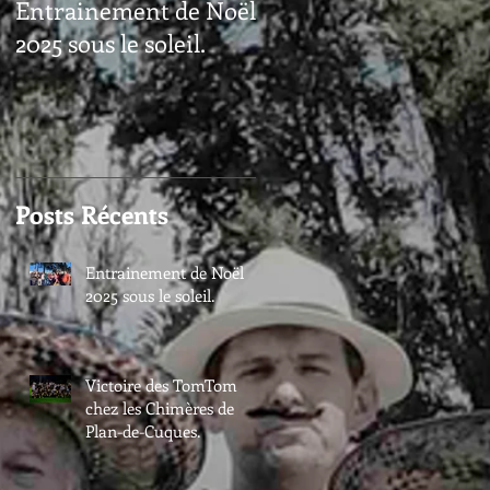
Entrainement de Noël
2025 sous le soleil.
Posts Récents
Entrainement de Noël
2025 sous le soleil.
Victoire des TomTom
chez les Chimères de
Plan-de-Cuques.