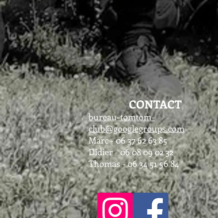
CONTACT
bureau-tomtom-
club@googlegroups.com
Marc - 06 37 62 63 85
Didier - 06 08 09 02 32
Thomas - 06 34 51 56 84