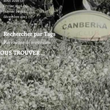
août 2016
(2)
2 posts
février 2016
(2)
2 posts
janvier 2016
(2)
2 posts
décembre 2015
(1)
1 post
Rechercher par Tags
Pas encore de mots-clés.
OUS TROUVER