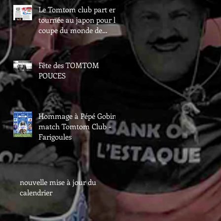
Le Tomtom club part en
tournée au japon pour la
coupe du monde de
rugby
Fête des TOMTOM
POUCES
Hommage à Pépé Gobin -
match Tomtom Club -
Farigoules
nouvelle mise à jour du
calendrier