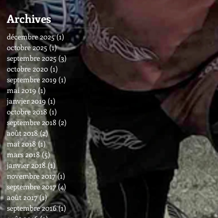
Archives
décembre 2025
(1)
1 post
octobre 2025
(1)
1 post
septembre 2025
(3)
3 posts
octobre 2020
(1)
1 post
septembre 2019
(1)
1 post
mai 2019
(1)
1 post
janvier 2019
(1)
1 post
octobre 2018
(1)
1 post
septembre 2018
(2)
2 posts
août 2018
(2)
2 posts
mai 2018
(1)
1 post
mars 2018
(5)
5 posts
janvier 2018
(1)
1 post
novembre 2017
(1)
1 post
septembre 2017
(4)
4 posts
août 2017
(1)
1 post
septembre 2016
(1)
1 post