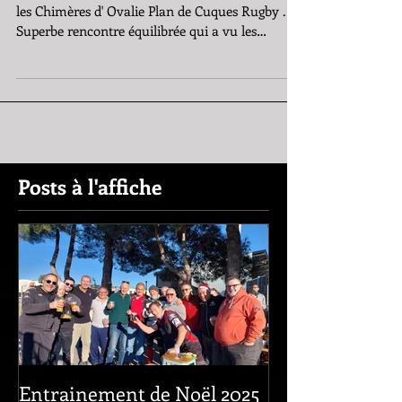
Jeudi Soir, les TOMTOM se sont déplacés chez
les Chimères d' Ovalie Plan de Cuques Rugby .
Superbe rencontre équilibrée qui a vu les
tomtom prendre le dessus d'une courte tête (5
essais à 4). super état d'esprit et troisième mi-
temps sous les etoiles et le moulin. merci à
Ovalie Plan de Cuques Rugby . les plus belles
photos sont dans la gallerie photos.
Posts à l'affiche