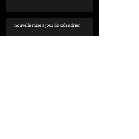
nouvelle mise à jour du calendrier
Archiv
es
décembre 2025
(1)
1 post
octobre 2025
(1)
1 post
septembre 2025
(3)
3 posts
octobre 2020
(1)
1 post
septembre 2019
(1)
1 post
mai 2019
(1)
1 post
janvier 2019
(1)
1 post
octobre 2018
(1)
1 post
septembre 2018
(2)
2 posts