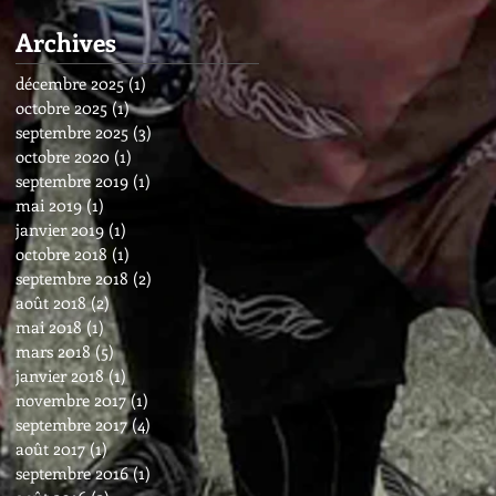
Archives
décembre 2025
(1)
1 post
octobre 2025
(1)
1 post
septembre 2025
(3)
3 posts
octobre 2020
(1)
1 post
septembre 2019
(1)
1 post
mai 2019
(1)
1 post
janvier 2019
(1)
1 post
octobre 2018
(1)
1 post
septembre 2018
(2)
2 posts
août 2018
(2)
2 posts
mai 2018
(1)
1 post
mars 2018
(5)
5 posts
janvier 2018
(1)
1 post
novembre 2017
(1)
1 post
septembre 2017
(4)
4 posts
août 2017
(1)
1 post
septembre 2016
(1)
1 post