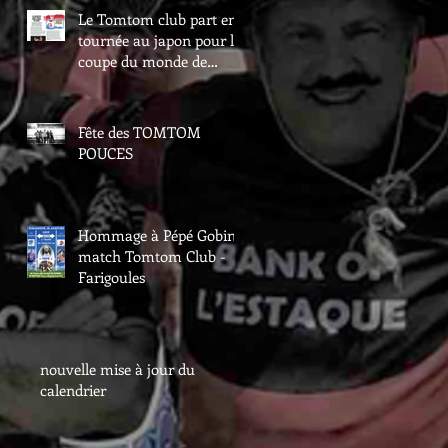
Le Tomtom club part en
tournée au japon pour la
coupe du monde de
rugby
Fête des TOMTOM
POUCES
Hommage à Pépé Gobin -
match Tomtom Club -
Farigoules
nouvelle mise à jour du
calendrier