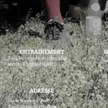
ENTRAINEMENT
N
Tous les samedis de 12h15 à 14h
terrain B ( synthètique)
ADRESSE
Stade Maurice David,
Rue Château de l'Horloge,