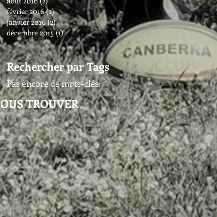
août 2016
(2)
2 posts
février 2016
(2)
2 posts
janvier 2016
(2)
2 posts
décembre 2015
(1)
1 post
Rechercher par Tags
Pas encore de mots-clés.
OUS TROUVER