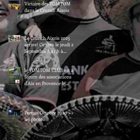
Victoire des TOMTOM
dans le Crunch Aixois
Le Crunch Aixois 2025
arrive! Ce sera le jeudi 25
Septembre à 21 h à
Maurice David.
le TOMTOM CLUB est au
forum des associations
d'Aix en Provence le
samedi 6 septembre.
Passez nous voir au val
de l'arc.
Pertuis Octobre 2020 =>
les photos