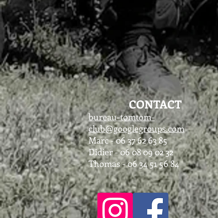
CONTACT
bureau-tomtom-
club@googlegroups.com
Marc - 06 37 62 63 85
Didier - 06 08 09 02 32
Thomas - 06 34 51 56 84