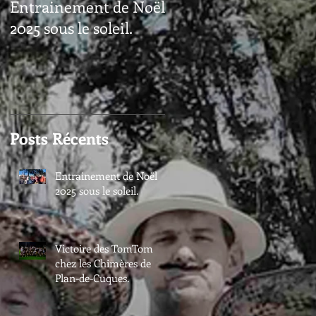
Entrainement de Noël
2025 sous le soleil.
Posts Récents
Entrainement de Noël
2025 sous le soleil.
Victoire des TomTom
chez les Chimères de
Plan-de-Cuques.