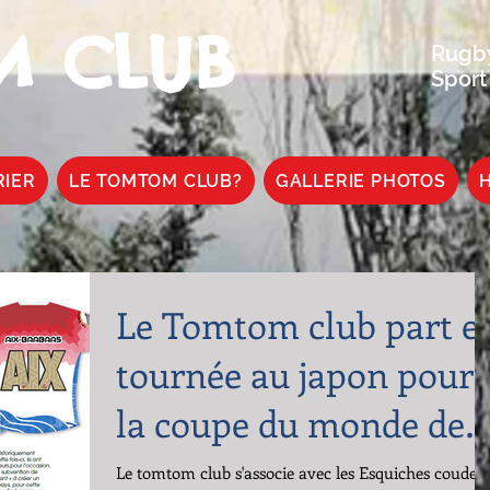
 CLUB
Rugby
Sport
RIER
LE TOMTOM CLUB?
GALLERIE PHOTOS
H
Le Tomtom club part e
tournée au japon pour
la coupe du monde de
rugby
Le tomtom club s'associe avec les Esquiches coudes