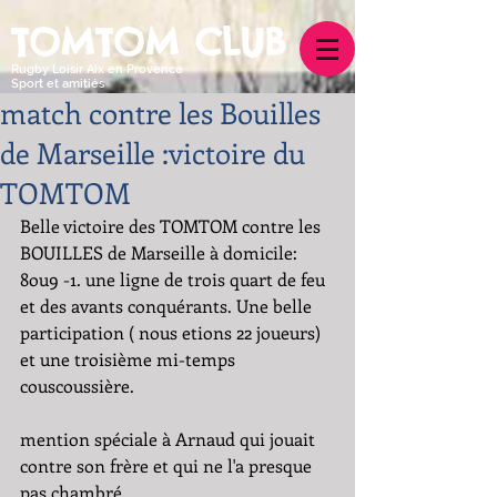
TOMTOM CLUB
Rugby Loisir Aix en Provence
Sport et amitiés
match contre les Bouilles
de Marseille :victoire du
TOMTOM
Belle victoire des TOMTOM contre les 
BOUILLES de Marseille à domicile: 
8ou9 -1. une ligne de trois quart de feu 
et des avants conquérants. Une belle 
participation ( nous etions 22 joueurs) 
et une troisième mi-temps 
couscoussière.
mention spéciale à Arnaud qui jouait 
contre son frère et qui ne l'a presque 
pas chambré.