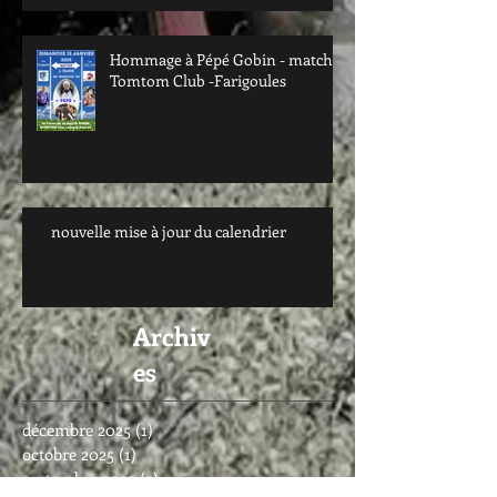
Hommage à Pépé Gobin - match
Tomtom Club -Farigoules
nouvelle mise à jour du calendrier
Archiv
es
décembre 2025
(1)
1 post
octobre 2025
(1)
1 post
septembre 2025
(3)
3 posts