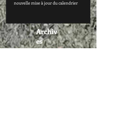
nouvelle mise à jour du calendrier
Archiv
es
décembre 2025
(1)
1 post
octobre 2025
(1)
1 post
septembre 2025
(3)
3 posts
octobre 2020
(1)
1 post
septembre 2019
(1)
1 post
mai 2019
(1)
1 post
janvier 2019
(1)
1 post
octobre 2018
(1)
1 post
septembre 2018
(2)
2 posts
août 2018
(2)
2 posts
mai 2018
(1)
1 post
mars 2018
(5)
5 posts