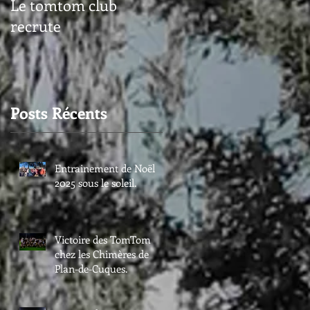
Le tomtom club
recrute
Posts Récents
Entrainement de Noël
2025 sous le soleil.
Victoire des TomTom
chez les Chimères de
Plan-de-Cuques.