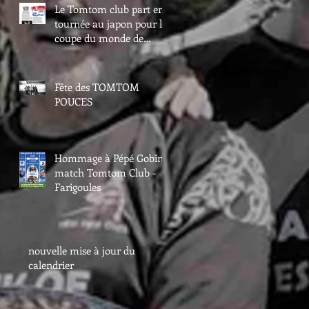
Le Tomtom club part en
tournée au japon pour la
coupe du monde de
rugby
Fête des TOMTOM
POUCES
Hommage à Pépé Gobin -
match Tomtom Club -
Farigoules
nouvelle mise à jour du
calendrier