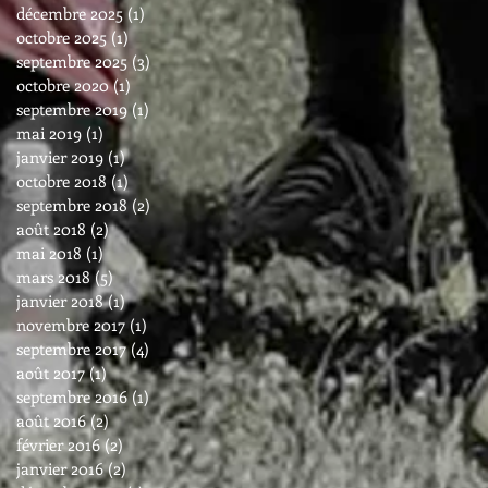
décembre 2025
(1)
1 post
octobre 2025
(1)
1 post
septembre 2025
(3)
3 posts
octobre 2020
(1)
1 post
septembre 2019
(1)
1 post
mai 2019
(1)
1 post
janvier 2019
(1)
1 post
octobre 2018
(1)
1 post
septembre 2018
(2)
2 posts
août 2018
(2)
2 posts
mai 2018
(1)
1 post
mars 2018
(5)
5 posts
janvier 2018
(1)
1 post
novembre 2017
(1)
1 post
septembre 2017
(4)
4 posts
août 2017
(1)
1 post
septembre 2016
(1)
1 post
août 2016
(2)
2 posts
février 2016
(2)
2 posts
janvier 2016
(2)
2 posts