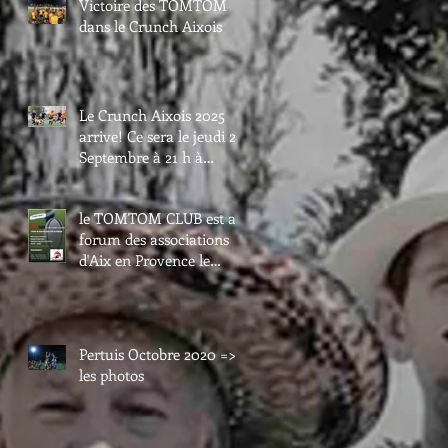
Victoire des TOMTOM
dans le Crunch Aixois
Le Crunch Aixois 2025
arrive! Ce sera le jeudi 25
Septembre à 21 h à
Maurice David.
le TOMTOM CLUB est au
forum des associations
d'Aix en Provence le
samedi 6 septembre.
Passez nous voir au val
de l'arc.
Pertuis Octobre 2020 =>
les photos