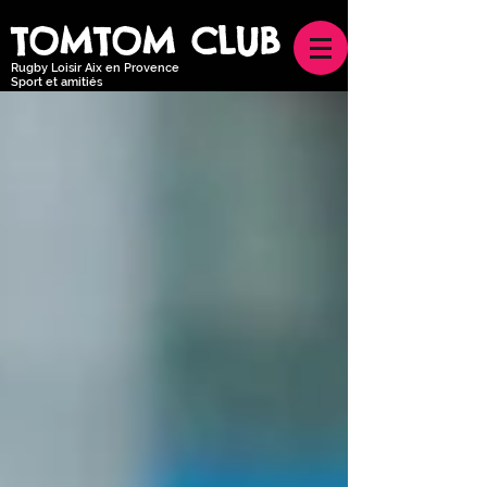
TOMTOM CLUB
Rugby Loisir Aix en Provence
Sport et amitiés